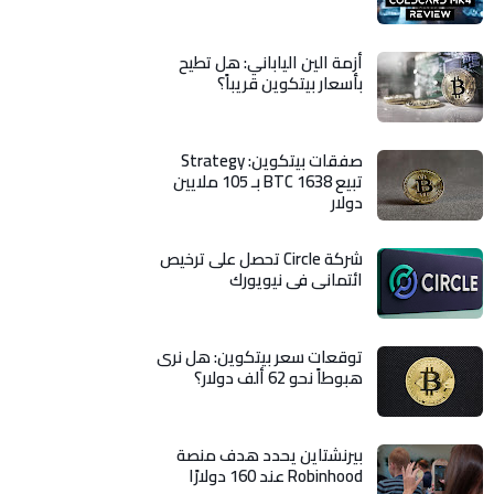
أزمة الين الياباني: هل تطيح
بأسعار بيتكوين قريباً؟
صفقات بيتكوين: Strategy
تبيع 1638 BTC بـ 105 ملايين
دولار
شركة Circle تحصل على ترخيص
ائتماني في نيويورك
توقعات سعر بيتكوين: هل نرى
هبوطاً نحو 62 ألف دولار؟
بيرنشتاين يحدد هدف منصة
Robinhood عند 160 دولارًا