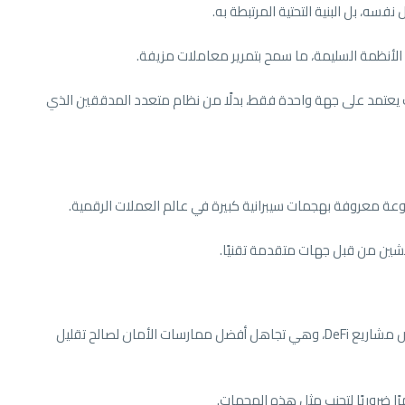
سه، بل البنية التحتية المرتبطة به.
 تحقق ضعيف يعتمد على جهة واحدة فقط، بدلًا من نظام متعدد المدققين الذي
ة معروفة بهجمات سيبرانية كبيرة في عالم العملات الرقمية.
كتشين من قبل جهات متقدمة تقنيًا.
تكشف هذه الحادثة عن نقطة ضعف رئيسية في بعض مشاريع DeFi، وهي تجاهل أفضل ممارسات الأمان لصالح تقليل
ا ضروريًا لتجنب مثل هذه الهجمات.