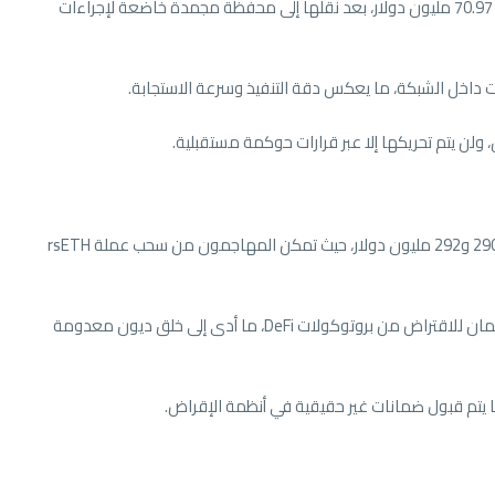
عن تأمين 30,766 ETH، بقيمة تقارب 70.97 مليون دولار، بعد نقلها إلى محفظة مجمدة خاضعة لإجراءات
ات داخل الشبكة، ما يعكس دقة التنفيذ وسرعة الاستجابة.
ولن يتم تحريكها إلا عبر قرارات حوكمة مستقبلية.
بلغت قيمة الاختراق الذي استهدف KelpDAO ما بين 290 و292 مليون دولار، حيث تمكن المهاجمون من سحب عملة rsETH
بعد ذلك، استخدم المهاجمون الأصول المسروقة كضمان للاقتراض من بروتوكولات DeFi، ما أدى إلى خلق ديون معدومة
ا يتم قبول ضمانات غير حقيقية في أنظمة الإقراض.