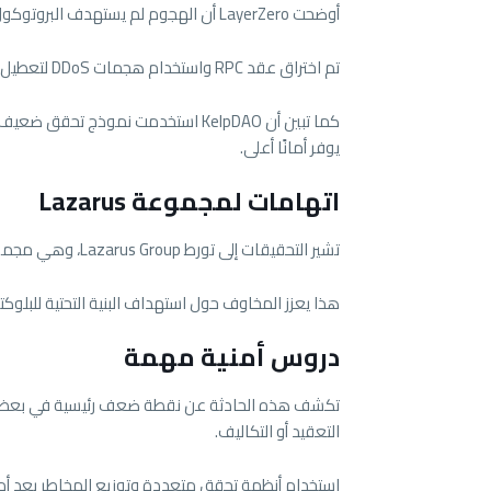
أوضحت
LayerZero
أن الهجوم لم يستهدف البروتوكول نف
تم اختراق عقد RPC واستخدام هجمات DDoS لتعطيل الأنظمة السليمة، ما سمح بتمرير معاملات مزيفة.
كما تبين أن KelpDAO استخدمت نموذج
يوفر أمانًا أعلى.
اتهامات لمجموعة Lazarus
تشير التحقيقات إلى تورط
Lazarus Group
، وهي مجموع
هذا يعزز المخاوف حول استهداف البنية التحتية للبلو
دروس أمنية مهمة
التعقيد أو التكاليف.
استخدام أنظمة تحقق متعددة وتوزيع المخاطر يعد أمرً