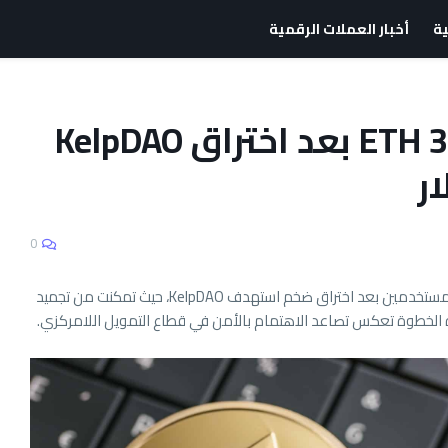
ية
أخبار العملات الرقمية
أربيتريوم تجمد 30,766 ETH بعد اختراق KelpDAO
0
اتخذت شبكة أربيتريوم خطوة حاسمة لحماية أموال المستخدمين بعد اختراق ضخم استهدف KelpDAO، حيث تمكنت من تجميد