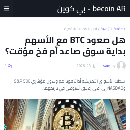
becoin AR - بي كوين
الصفحة الرئيسية
اخبار العملات الرقمية
هل صعود BTC مع الأسهم
بداية سوق صاعد أم فخ مؤقت؟
by
sam
-
أبريل 18, 2026
0
سجلت الأسواق الأمريكية أداءً قوياً مع وصول مؤشري S&P 500
وNASDAQ إلى أعلى إغلاق أسبوعي في تاريخهما.