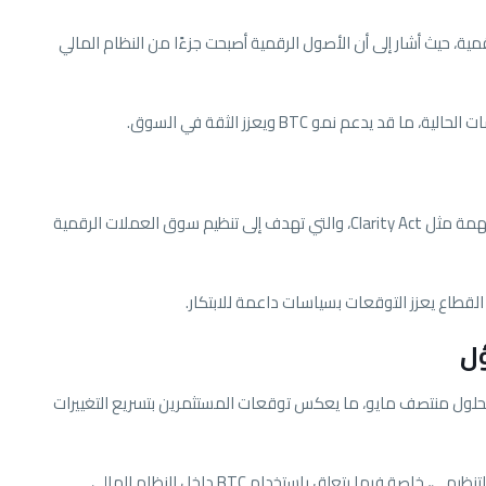
، حيث أشار إلى أن الأصول الرقمية أصبحت جزءًا من النظام المالي
يدعم نمو BTC ويعزز الثقة في السوق.
يرى محللون أن تعيين وورش قد يسرّع تمرير قوانين مهمة مثل Clarity Act، والتي تهدف إلى تنظيم سوق العملات الرقمية
قطاع يعزز التوقعات بسياسات داعمة للابتكار.
ل
بحلول منتصف مايو، ما يعكس توقعات المستثمرين بتسريع التغييرات
فيما يتعلق باستخدام BTC داخل النظام المالي.