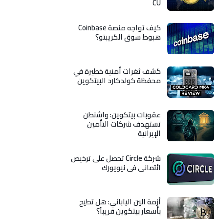
CU
كيف تواجه منصة Coinbase
هبوط سوق الكريبتو؟
كشف ثغرات أمنية خطيرة في
محفظة كولدكارد البيتكوين
عقوبات بيتكوين: واشنطن
تستهدف شركات التأمين
الإيرانية
شركة Circle تحصل على ترخيص
ائتماني في نيويورك
أزمة الين الياباني: هل تطيح
بأسعار بيتكوين قريباً؟