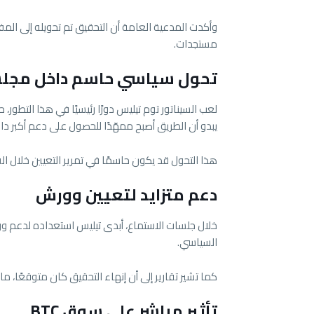
وأكدت المدعية العامة أن التحقيق تم تحويله إلى المف
مستجدات.
تحول سياسي حاسم داخل مجل
لعب السيناتور توم تيليس دورًا رئيسيًا في هذا التطور
يبدو أن الطريق أصبح ممهّدًا للحصول على دعم أكبر 
هذا التحول قد يكون حاسمًا في تمرير التعيين خلال الف
دعم متزايد لتعيين وورش
خلال جلسات الاستماع، أبدى تيليس استعداده لدعم وو
السياسي.
كما تشير تقارير إلى أن إنهاء التحقيق كان متوقعًا، 
تأثير مباشر على سوق BTC