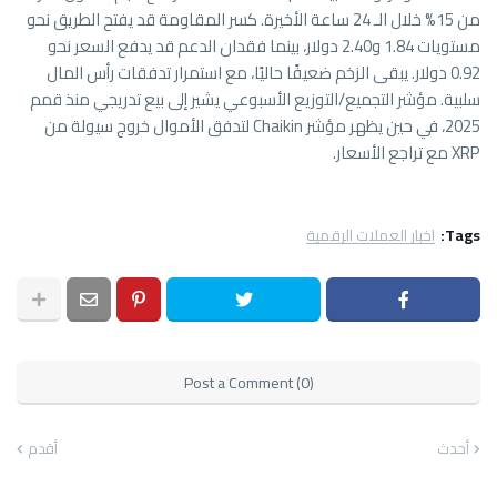
من 15% خلال الـ 24 ساعة الأخيرة. كسر المقاومة قد يفتح الطريق نحو
مستويات 1.84 و2.40 دولار، بينما فقدان الدعم قد يدفع السعر نحو
0.92 دولار. يبقى الزخم ضعيفًا حاليًا، مع استمرار تدفقات رأس المال
سلبية. مؤشر التجميع/التوزيع الأسبوعي يشير إلى بيع تدريجي منذ قمم
2025، في حين يظهر مؤشر Chaikin لتدفق الأموال خروج سيولة من
XRP مع تراجع الأسعار.
Tags:
اخبار العملات الرقمية
Post a Comment (0)
أحدث
أقدم