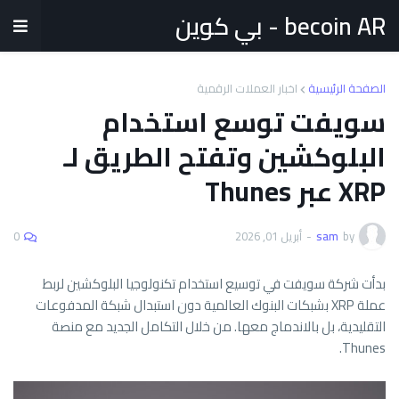
becoin AR - بي كوين
الصفحة الرئيسية
اخبار العملات الرقمية
سويفت توسع استخدام
البلوكشين وتفتح الطريق لـ
XRP عبر Thunes
by
sam
-
أبريل 01, 2026
0
بدأت شركة سويفت في توسيع استخدام تكنولوجيا البلوكشين لربط
عملة XRP بشبكات البنوك العالمية دون استبدال شبكة المدفوعات
التقليدية، بل بالاندماج معها. من خلال التكامل الجديد مع منصة
Thunes.