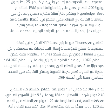
المدفوعات عبر الحدود، مع إطلاق أولي يضم أكثر من 25 بنكًا بحلول
يونيو 2026. النظام يعمل على بيئة متوافقة مع EVM باستخدام
Hyperledger Besu، ويقدّم دفتر أستاذ مشترك يسجل ويصادق على
الالتزامات المالية بين البنوك. يبقى التحكم في الأموال والتسوية بيد
البنوك، بينما تنسق سويفت تدفق المدفوعات، ما يسمح بتنفيذ
التحويلات على مدار الساعة بدلًا من النوافذ الزمنية المحددة سابقًا.
التكامل مع Thunes هو ما يتيح لعملة XRP الانخراط في شبكة
المدفوعات. يمكن للمؤسسات إرسال المدفوعات عبر سويفت، والتي
تتصل بـ Thunes، ومن ثم ترتبط شبكة Thunes بـ Ripple، بحيث يمكن
استخدام XRP للسيولة عند الحاجة. لا يُجبر أي بنك على استخدام XRP، لكنه
أصبح خيارًا متاحًا ضمن النظام الذي يعتمدونه بالفعل. بالنسبة للتحويلات
الكبيرة عبر الحدود، تصبح سرعة التسوية وخفض التكاليف هي المحدد
الأساسي، وهنا تأتي أهمية XRP.
تتداول XRP عند حوالي 1.34 دولار بعد انخفاض مستمر من مستوى
2.40 دولار. شهدت الأسعار انخفاضًا يزيد على 5% خلال الأسبوع الماضي،
مع ضغط السعر تحت المقاومة عند 1.49 دولار مع الحفاظ على الدعم
عند 1.20 دولار. وفقًا لبيانات CoinMarketCap، ارتفع حجم التداول أكثر