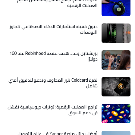
العملات الرقمية
ديون خفية: استثمارات الذكاء الاصطناعي تتجاوز
التوقعات
بيرنشتاين يحدد هدف منصة Robinhood عند 160
دولارًا
ثغرة Coldcard تثير المخاوف وتدعو لتدقيق أمني
شامل
تراجع العملات الرقمية: توترات جيوسياسية تفشل
في دعم السوق
أفضل بدائل منصة Zapper في عالم التمويل