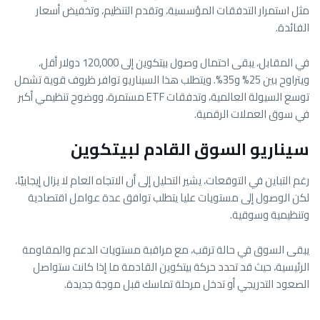
مثل استمرار التدفقات المؤسسية، وتقدم التنظيم، وتخفيض أسعار
الفائدة.
في المقابل، يبقى احتمال وصول بيتكوين إلى 120,000 دولار أقل،
ويتراوح بين 25% و35%. ويتطلب هذا السيناريو توافر ظروف قوية تشمل
توسع السيولة العالمية، وتدفقات ETF مستمرة، ووضوح تنظيمي أكبر
في سوق العملات الرقمية.
سيناريو السوق القادم لبيتكوين
رغم التباين في التوقعات، يشير التحليل إلى أن الاتجاه العام لا يزال إيجابيًا،
لكن الوصول إلى مستويات عليا يتطلب توافق عدة عوامل اقتصادية
وتنظيمية وسوقية.
يبقى السوق في حالة ترقب، مع مراقبة مستويات الدعم والمقاومة
الرئيسية، حيث قد تحدد حركة بيتكوين القادمة ما إذا كانت ستواصل
الصعود التدريجي أو تدخل مرحلة تماسك قبل موجة جديدة.