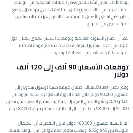
يرتبط الأداء الحالي أيضًا بتقدم بعض الملفات التنظيمية في الولايات
المتحدة، بما في ذلك مشروع قانون CLARITY الذي يهدف إلى وضع
إطار واضح لتنظيم الأصول الرقمية. هذا التطور يعزز ثقة المستثمرين
المؤسسيين في السوق.
كما أن تحسن السيولة العالمية وتوقعات التيسير النقدي يلعبان دورًا
مهمًا في دعم استمرار الاتجاه الصاعد، خاصة مع عودة اهتمام
المؤسسات بالاستثمار في العملات الرقمية.
توقعات الأسعار: 90 ألف إلى 120 ألف
دولار
وفق تحليل Claude، هناك احتمال مرتفع نسبيًا لوصول بيتكوين إلى
مستوى 90,000 دولار خلال هذه الدورة الصعودية، بنسبة تتراوح بين
65% و70%. وتشير النماذج الفنية إلى إمكانية استمرار الصعود نحو نطاق
92,000 إلى 98,000 دولار في حال الإغلاق المستقر فوق 82,000 دولار.
أما بالنسبة لمستوى 100,000 دولار، فترى التقديرات أن الاحتمال
متوسط بين 45% و55%، ويتطلب تحقق عدة عوامل في الوقت نفسه،