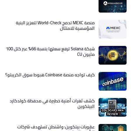
منصة MEXC تدمج World-Check لتعزيز البنية
المؤسسية للامتثال
شبكة Solana ترفع سعتها بنسبة 66% عبر كتل 100
مليون CU
كيف تواجه منصة Coinbase هبوط سوق الكريبتو؟
كشف ثغرات أمنية خطيرة في محفظة كولدكارد
البيتكوين
عقوبات بيتكوين: واشنطن تستهدف شركات