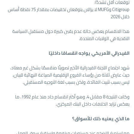
توقعات أقل تشددًا:
Citigroup وMUFG لا يزالان يتوقعان تخفيضات بمقدار 75 نقطة أساس
خلال 2026
هذا الانقسام يعكس حالة عدم يقين كبيرة حول مستقبل السياسة
النقدية في الولايات المتحدة.
الفيدرالي الأمريكي يواجه انقسامًا داخليًا
شهد اجتماع اللجنة الفيدرالية الأخير تصويتًا منقسمًا بشكل غير معتاد،
حيث عارض ثلاثة من رؤساء الفروع الإقليمية الصياغة النهائية للبيان،
ليس بسبب تثبيت الفائدة، ولكن بسبب لغة التوجيه المستقبلي.
وكانت النتيجة 8 مقابل 4، وهو أكثر انقسام حاد منذ عام 1992، ما
يعكس تزايد الخلافات داخل البنك المركزي.
ما الذي يعنيه ذلك للأسواق؟
مع استمرار التضخم عند مستويات مرتفعة واستقرار سوق العمل،