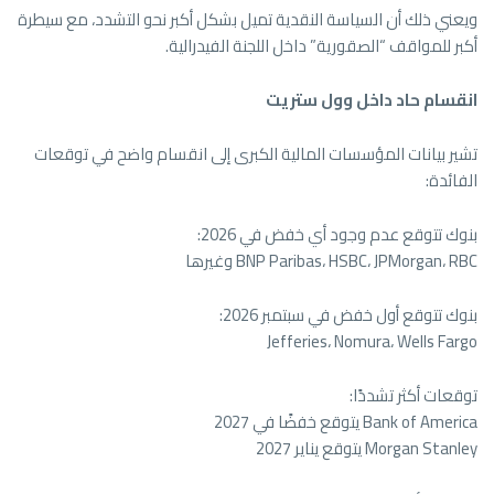
ويعني ذلك أن السياسة النقدية تميل بشكل أكبر نحو التشدد، مع سيطرة
أكبر للمواقف “الصقورية” داخل اللجنة الفيدرالية.
انقسام حاد داخل وول ستريت
تشير بيانات المؤسسات المالية الكبرى إلى انقسام واضح في توقعات
الفائدة:
بنوك تتوقع عدم وجود أي خفض في 2026:
BNP Paribas، HSBC، JPMorgan، RBC وغيرها
بنوك تتوقع أول خفض في سبتمبر 2026:
Jefferies، Nomura، Wells Fargo
توقعات أكثر تشددًا:
Bank of America يتوقع خفضًا في 2027
Morgan Stanley يتوقع يناير 2027