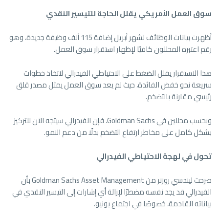
سوق العمل الأمريكي يقلل الحاجة للتيسير النقدي
أظهرت بيانات الوظائف لشهر أبريل إضافة 115 ألف وظيفة جديدة، وهو
رقم اعتبره المحللون كافيًا لإظهار استقرار سوق العمل.
هذا الاستقرار يقلل الضغط على الاحتياطي الفيدرالي لاتخاذ خطوات
سريعة نحو خفض الفائدة، حيث لم يعد سوق العمل يمثل مصدر قلق
رئيسي مقارنة بالتضخم.
وبحسب محللين في Goldman Sachs، فإن الفيدرالي سيتجه الآن للتركيز
بشكل كامل على مخاطر ارتفاع التضخم بدلًا من دعم النمو.
تحول في لهجة الاحتياطي الفيدرالي
صرحت ليندسي روزنر من Goldman Sachs Asset Management بأن
الفيدرالي قد يجد نفسه مضطرًا لإزالة أي إشارات إلى التيسير النقدي في
بياناته القادمة، خصوصًا في اجتماع يونيو.