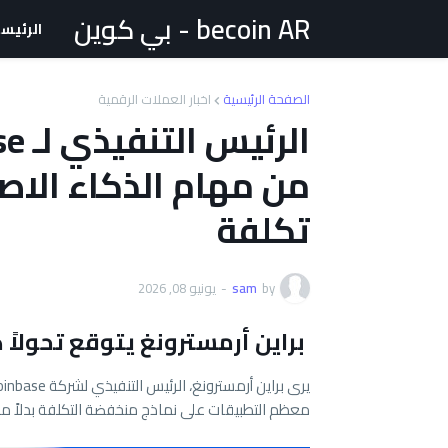
becoin AR - بي كوين
الرئيس
الصفحة الرئيسية
اخبار العملات الرقمية
من مهام الذكاء الاص
تكلفة
by
sam
-
يونيو 08, 2026
براين أرمسترونغ يتوقع تحولاً 
معظم التطبيقات على نماذج منخفضة التكلفة بدلاً من ا