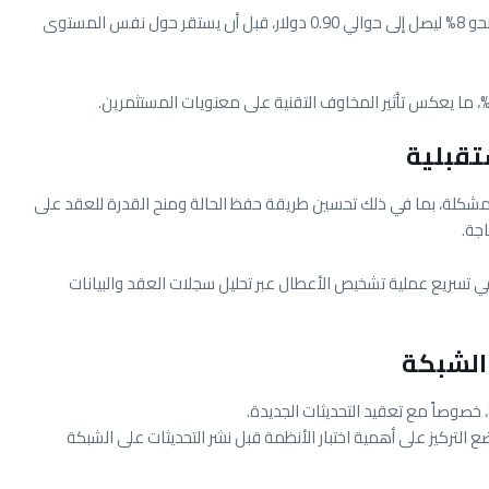
خلال هذه السلسلة من الانقطاعات، تراجع سعر SUI بنحو 8% ليصل إلى حوالي 0.90 دولار، قبل أن يستقر حول نفس المستوى
تقبلية
المشكلة، بما في ذلك تحسين طريقة حفظ الحالة ومنح القدرة للعقد على
 تسريع عملية تشخيص الأعطال عبر تحليل سجلات العقد والبيانات
 الشبكة
 التركيز على أهمية اختبار الأنظمة قبل نشر التحديثات على الشبكة