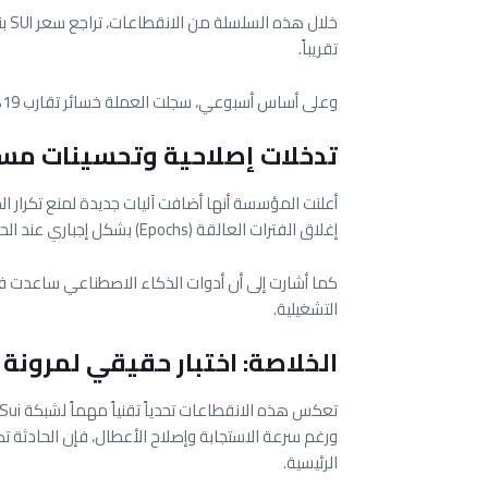
تقريباً.
وعلى أساس أسبوعي، سجلت العملة خسائر تقارب 19%، ما يعكس تأثير المخاوف التقنية على معنويات المستثمرين.
تدخلات إصلاحية وتحسينات مس
أعلنت المؤسسة أنها أضافت آليات جديدة لمنع تكرار 
إغلاق الفترات العالقة (Epochs) بشكل إجباري عند الحاجة.
كما أشارت إلى أن أدوات الذكاء الاصطناعي ساعدت في
التشغيلية.
الخلاصة: اختبار حقيقي لمرونة
تعكس هذه الانقطاعات تحدياً تقنياً مهماً لشبكة Sui، خصوصاً مع تعقيد التحديثات الجديدة.
ورغم سرعة الاستجابة وإصلاح الأعطال، فإن الحادثة تضع
الرئيسية.