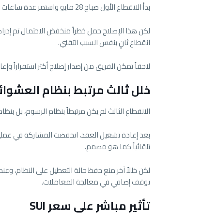
بدأ الانقطاع الأول صباح 28 مايو واستمر عدة ساعات قبل أن يتم تطبيق إصلاح مؤقت لإعادة تشغيل الشبكة.
لكن هذا الإصلاح حمل خطراً منخفض الاحتمال تم إدراكه
انقطاع ثانٍ بنفس السبب التقني.
لاحقاً تمكن الفريق من إصدار إصلاح أكثر استقراراً وإ
خلل ثالث مرتبط بنظام العشوائ
الانقطاع الثالث لم يكن مرتبطاً بنظام الرسوم، بل بنظا
بعد إعادة تشغيل العقد، انخفضت المشاركة في عملية 
تلقائياً كما هو مصمم.
لكن خللاً آخر منع حفظ حالة التعطيل على النظام، وعن
توقف إضافي في معالجة المعاملات.
تأثير مباشر على سعر SUI