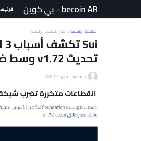
becoin AR - بي كوين
الرئيس
الصفحة الرئيسية
اخبار العملات الرقمية
ui
تحديث v1.72 وسط ضغط على سعر SUI
by
sam
-
يونيو 02, 2026
انقطاعات متكررة تضرب شبكة Sui بعد التحديث الأخي
كشفت مؤسسة
Sui Foundation
وذلك بعد إطلاق تحديث v1.72.