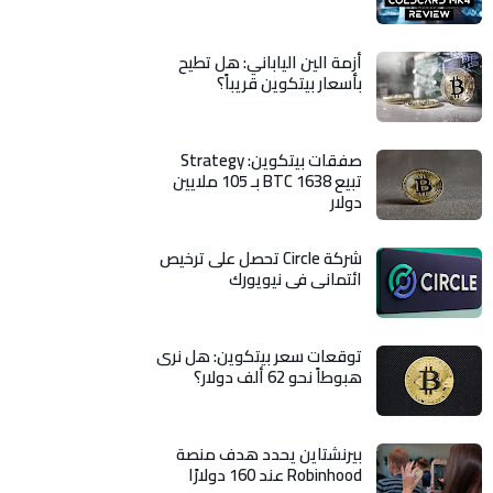
أزمة الين الياباني: هل تطيح
بأسعار بيتكوين قريباً؟
صفقات بيتكوين: Strategy
تبيع 1638 BTC بـ 105 ملايين
دولار
شركة Circle تحصل على ترخيص
ائتماني في نيويورك
توقعات سعر بيتكوين: هل نرى
هبوطاً نحو 62 ألف دولار؟
بيرنشتاين يحدد هدف منصة
Robinhood عند 160 دولارًا