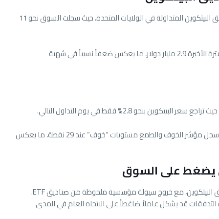
تزامن هذا الحدث مع استمرار خروج الأموال من صناديق البيتكوين المتداولة في الولايات المتحدة، حيث سجلت السوق نحو 11
ووفق بيانات السوق، تجاوز إجمالي السحوبات خلال الفترة الأخيرة 2.9 مليار دولار، ما يعكس ضعفاً نسبياً في شهية
كوين بنحو 2.8% فقط في يوم التداول التالي.
لكن في المقابل، تراجعت معنويات المستثمرين، حيث سجل مؤشر الخوف والطمع مستويات “خوف” عند 29 نقطة، ما يعكس
يضغط على السوق
البيتكوين، مع خروج سيولة مؤسسية ملحوظة من صناديق ETF.
 التدفقات قد يشكل عاملاً ضاغطاً على الاتجاه العام في المدى