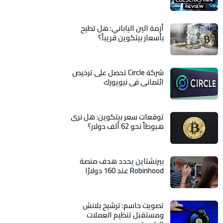
أزمة الين الياباني: هل تطيح
بأسعار بيتكوين قريباً؟
شركة Circle تحصل على ترخيص
ائتماني في نيويورك
توقعات سعر بيتكوين: هل نرى
هبوطاً نحو 62 ألف دولار؟
بيرنشتاين يحدد هدف منصة
Robinhood عند 160 دولارًا
تصويت حاسم: ترشيح بلانش
ومستقبل تنظيم العملات