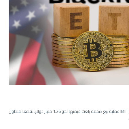
Bitcoin ETF المعروف باسم IBIT عملية بيع ضخمة بلغت قيمتها نحو 1.26 مليار دولار، نفذها متداول