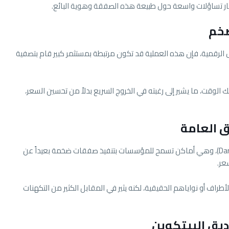
ضخم
 الرقمية، فإن هذه العملية قد تكون مرتبطة بمستثمر كبير قام بتصفية
الوقت، ما يشير إلى رغبته في الخروج السريع بدلاً من تحسين السعر،
ق العامة
تم تنفيذ الصفقة عبر منصات التداول الخاصة (Dark Pools)، وهي أماكن تسمح للمؤسسات بتنفيذ صفقات ضخمة بعيداً عن
عر.
طراف أو نواياهم الحقيقية، لكنه يثير في المقابل الكثير من التكهنات
يق البيتكوين