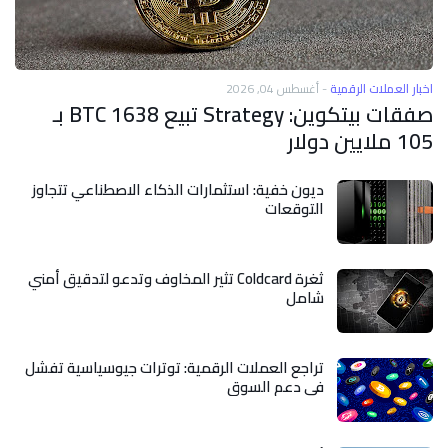
اخبار العملات الرقمية
-
أغسطس 04, 2026
صفقات بيتكوين: Strategy تبيع 1638 BTC بـ
105 ملايين دولار
ديون خفية: استثمارات الذكاء الاصطناعي تتجاوز
التوقعات
ثغرة Coldcard تثير المخاوف وتدعو لتدقيق أمني
شامل
تراجع العملات الرقمية: توترات جيوسياسية تفشل
في دعم السوق