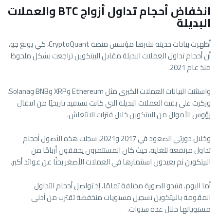
انخفاض أحجام تداول أزواج BTC والعملات
البديلة
أظهرت بيانات حديثة نشرها مؤسس منصة CryptoQuant، كي يونغ جو،
أن أحجام تداول العملات البديلة مقابل البيتكوين تراجعت بشكل ملحوظ
منذ عام 2021.
واستثنت البيانات العملات الكبرى مثل Ethereum وXRP وBNB وSolana،
وركزت على بقية العملات البديلة التي كانت تستفيد تاريخيًا من انتقال
رؤوس الأموال من البيتكوين خلال فترات الانتعاش.
وخلال دورتي الصعود في 2017 و2021، سجلت هذه الأصول أحجام
تداول مرتفعة للغاية، حيث كان المستثمرون يحققون أرباحًا من
البيتكوين ثم يعيدون استثمارها في العملات الأصغر بحثًا عن عوائد أكبر.
أما اليوم، فتبدو الصورة مختلفة تمامًا، إذ تواصل أحجام التداول
المقومة بالبيتكوين تسجيل مستويات منخفضة تقترب من أدنى
مستوياتها خلال عدة سنوات.