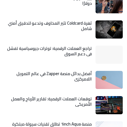
دولارًا
ثغرة Coldcard تثير المخاوف وتدعو لتدقيق أمني
شامل
تراجع العملات الرقمية: توترات جيوسياسية تفشل
في دعم السوق
أفضل بدائل منصة Zapper في عالم التمويل
اللامركزي
توقعات العملات الرقمية: تقارير الأرباح والعمل
الأمريكي
منصة 1inch Aqua تطلق تقنيات سيولة مبتكرة