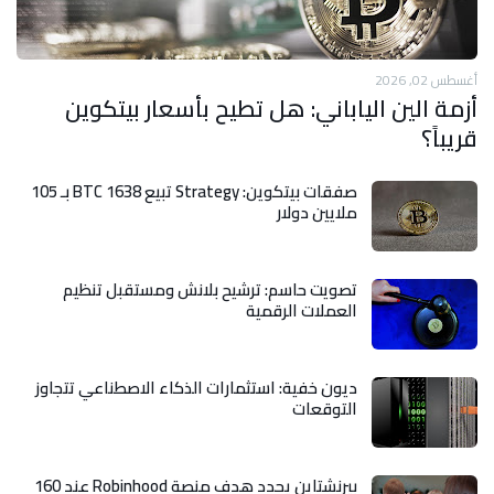
أغسطس 02, 2026
أزمة الين الياباني: هل تطيح بأسعار بيتكوين
قريباً؟
صفقات بيتكوين: Strategy تبيع 1638 BTC بـ 105
ملايين دولار
تصويت حاسم: ترشيح بلانش ومستقبل تنظيم
العملات الرقمية
ديون خفية: استثمارات الذكاء الاصطناعي تتجاوز
التوقعات
بيرنشتاين يحدد هدف منصة Robinhood عند 160