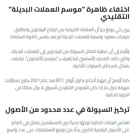
اختفاء ظاهرة "موسم العملات البديلة"
التقليدي
يرى كي يونغ جو أن العلاقة التاريخية بين ارتفاع البيتكوين وانطلاق
موجات صعود واسعة للعملات البديلة لم تعد بنفس القوة السابقة.
وأشار إلى أن عملية انتقال السيولة من البيتكوين إلى العملات البديلة،
والتي كانت المحرك الأساسي لما يُعرف بـ"موسم الألتكوين"، تراجعت
بشكل كبير خلال السنوات الأخيرة.
كما أوضح أن انهيار أحجام تداول أزواج BTC منذ عام 2021 يطرح تساؤلات
مهمة حول ما إذا كان النموذج التقليدي للسوق لا يزال صالحًا في
الدورة الحالية.
تركيز السيولة في عدد محدود من الأصول
تعكس البيانات الحالية توجهًا جديدًا بين المستثمرين يتمثل في التركيز
على الأصول الرقمية الكبرى بدلًا من توزيع الاستثمارات على عدد واسع