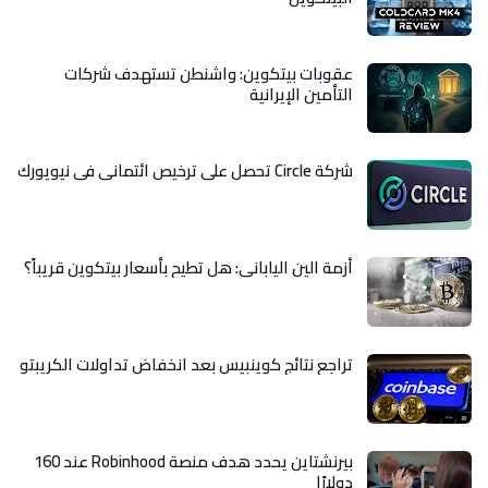
عقوبات بيتكوين: واشنطن تستهدف شركات
التأمين الإيرانية
شركة Circle تحصل على ترخيص ائتماني في نيويورك
أزمة الين الياباني: هل تطيح بأسعار بيتكوين قريباً؟
تراجع نتائج كوينبيس بعد انخفاض تداولات الكريبتو
بيرنشتاين يحدد هدف منصة Robinhood عند 160
دولارًا