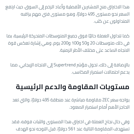
هذا الاختراق منح المشترين الأفضلية وأعاد الزخم إلى السوق، حيث ارتفع
السعر نحو مستوى 495 دولارًا، وهو مستوى فني مهم يراقبه
المتداولون عن كثب.
كما تتداول العملة حاليًا فوق جميع المتوسطات المتحركة الرئيسية، بما
في ذلك متوسطات 20 و50 و100 و200 يوم، وهي إشارة تعكس قوة
الاتجاه الصاعد على مختلف الأطر الزمنية.
بالإضافة إلى ذلك، تحول مؤشر Supertrend إلى الاتجاه الإيجابي، مما
يدعم احتمالات استمرار المكاسب.
مستويات المقاومة والدعم الرئيسية
يواجه سعر ZEC مقاومة مباشرة عند منطقة 495 دولارًا، والتي تعد
الحاجز الأهم أمام استمرار الصعود.
وفي حال نجاح العملة في اختراق هذا المستوى والثبات فوقه، فقد
تستهدف المقاومة التالية عند 561 دولارًا، قبل التوجه نحو الهدف