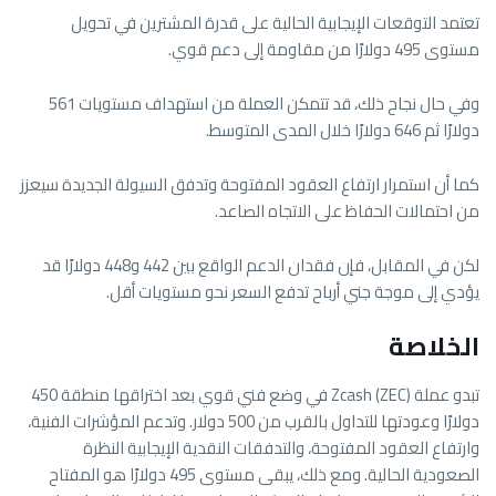
تعتمد التوقعات الإيجابية الحالية على قدرة المشترين في تحويل
مستوى 495 دولارًا من مقاومة إلى دعم قوي.
وفي حال نجاح ذلك، قد تتمكن العملة من استهداف مستويات 561
دولارًا ثم 646 دولارًا خلال المدى المتوسط.
كما أن استمرار ارتفاع العقود المفتوحة وتدفق السيولة الجديدة سيعزز
من احتمالات الحفاظ على الاتجاه الصاعد.
لكن في المقابل، فإن فقدان الدعم الواقع بين 442 و448 دولارًا قد
يؤدي إلى موجة جني أرباح تدفع السعر نحو مستويات أقل.
الخلاصة
تبدو عملة Zcash (ZEC) في وضع فني قوي بعد اختراقها منطقة 450
دولارًا وعودتها للتداول بالقرب من 500 دولار. وتدعم المؤشرات الفنية،
وارتفاع العقود المفتوحة، والتدفقات النقدية الإيجابية النظرة
الصعودية الحالية. ومع ذلك، يبقى مستوى 495 دولارًا هو المفتاح