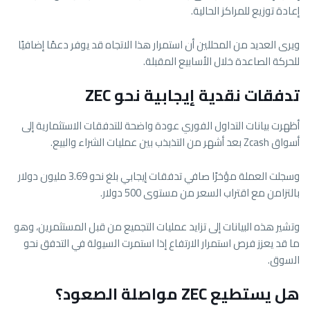
إعادة توزيع للمراكز الحالية.
ويرى العديد من المحللين أن استمرار هذا الاتجاه قد يوفر دعمًا إضافيًا
للحركة الصاعدة خلال الأسابيع المقبلة.
تدفقات نقدية إيجابية نحو ZEC
أظهرت بيانات التداول الفوري عودة واضحة للتدفقات الاستثمارية إلى
أسواق Zcash بعد أشهر من التذبذب بين عمليات الشراء والبيع.
وسجلت العملة مؤخرًا صافي تدفقات إيجابي بلغ نحو 3.69 مليون دولار
بالتزامن مع اقتراب السعر من مستوى 500 دولار.
وتشير هذه البيانات إلى تزايد عمليات التجميع من قبل المستثمرين، وهو
ما قد يعزز فرص استمرار الارتفاع إذا استمرت السيولة في التدفق نحو
السوق.
هل يستطيع ZEC مواصلة الصعود؟