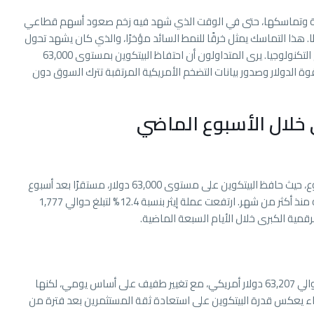
مية وتماسكها، حتى في الوقت الذي شهد فيه زخم صعود أسهم قطاعي
ًا. هذا التماسك يمثل خرقًا للنمط السائد مؤخرًا، والذي كان يشهد تحول
رؤوس الأموال من سوق العملات الرقمية نحو أسهم التكنولوجيا. يرى المتداولون أن احتفاظ البيتكوين بمستوى 63,000
قوة الدولار وصدور بيانات التضخم الأمريكية المرتقبة تترك السوق دون
ى خلال الأسبوع الماضي
تصدرت عملة إيثر (ETH) المشهد في مطلع هذا الأسبوع، حيث حافظ البيتكوين على مستوى 63,000 دولار، مستقرًا بعد أسبوع
انتشله من أدنى مستوياته وأعاده إلى أعلى مستوياته منذ أكثر من شهر. ارتفعت عملة إيثر بنسبة 12.4% لتبلغ حوالي 1,777
رقمية الكبرى خلال الأيام السبعة الماضية.
وفقًا لبيانات CoinDesk، تداولت عملة البيتكوين عند حوالي 63,207 دولار أمريكي، مع تغيير طفيف على أساس يومي، لكنها
الأسبوع. هذا الأداء يعكس قدرة البيتكوين على استعادة ثقة المستثمرين بعد فترة من