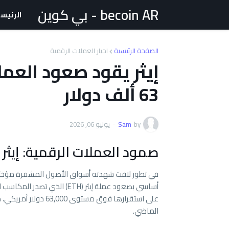
becoin AR - بي كوين
الرئيس
الصفحة الرئيسية
اخبار العملات الرقمية
إيثر يقود صعود العمل
63 ألف دولار
by
Sam
-
يوليو 06, 2026
صمود العملات الرقمية: إيثر
في تطور لافت شهدته أسواق الأصول المشفرة مؤخرً
على استقرارها فوق مس
الماضي.