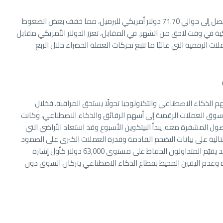
في سياق متصل، انخفض سعر خام برنت بنسبة 0.6% ليصل إلى حوالي 71.70 دولار أمريكي للبرميل، مما خفف بعض الضغوط
ية في وقت لاحق من الشهر. في المقابل، تعزز الدولار الأمريكي مقابل
ات الرقمية التي غالبًا ما تتبع تحركات العملة الخضراء خلال الربع
م الذكاء الاصطناعي والتكنولوجيا تحولًا يستحق المراقبة. فخلال
وق العملات الرقمية إلى أسهم الرقائق والذكاء الاصطناعي، وكانت
ل المشفرة معه. يبدأ البيتكوين الأسبوع وقد استعاد الأراضي التي
لتالية على بيانات التضخم القادمة وقدرة العملات الكبرى على الصمود
مع عودة تداولات السوق الأمريكية بكامل حجمها. قد يقيّم المتداولون الحفاظ على مستوى 63,000 دولار كأول إشارة
ة وعدم اليقين المحيط بقطاع الذكاء الاصطناعي يتركان السوق دون