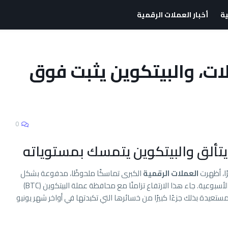
ية
أخبار العملات الرقمية
ات، والبيتكوين يثبت فوق
0
 يتألق والبيتكوين يتمسك بمستوياته
ا، أظهرت
العملات الرقمية
الكبرى تماسكًا ملحوظًا، مدفوعة بشكل
أساسي بصعود عملة إيثر (ETH) الذي تصدر المكاسب الأسبوعية. جاء هذا الارتفاع تزامنًا مع محافظة عملة البيتكوين (BTC)
توى 63,000 دولار أمريكي، مستعيدة بذلك جزءًا كبيرًا من خسائرها التي تكبدتها في أواخر شهر يونيو