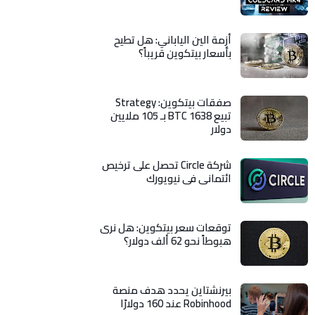
أزمة الين الياباني: هل تطيح
بأسعار بيتكوين قريباً؟
صفقات بيتكوين: Strategy
تبيع 1638 BTC بـ 105 ملايين
دولار
شركة Circle تحصل على ترخيص
ائتماني في نيويورك
توقعات سعر بيتكوين: هل نرى
هبوطاً نحو 62 ألف دولار؟
بيرنشتاين يحدد هدف منصة
Robinhood عند 160 دولارًا