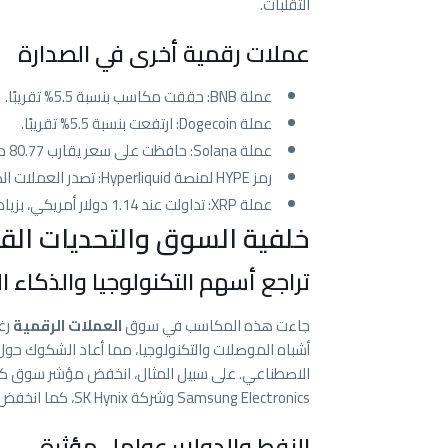
التقلبات.
عملات رقمية أخرى في الصدارة
عملة BNB: حققت مكاسب بنسبة 5.5% تقريبًا.
عملة Dogecoin: ارتفعت بنسبة 5.5% تقريبًا.
عملة Solana: حافظت على سعر يقارب 80.77 دولار أمريكي، مسجلة ارتفاعًا أسبوعيًا بنسبة 11.2%.
رمز HYPE لمنصة Hyperliquid: تصدر العملات الكبرى بارتفاع قدره 14.6% على مدار الأسبوع.
عملة XRP: تداولت عند 1.14 دولار أمريكي، بزيادة 9.4% على مدار سبعة أيام.
خلفية السوق والتحديات الق
تراجع أسهم التكنولوجيا والذكاء 
جاءت هذه المكاسب في سوق
العملات الرقمية
رغ
أشباه الموصلات والتكنولوجيا، مما أعاد الشكوك حو
Samsung Electronics وشركة SK Hynix، كما انخفض مؤشر MSCI للشركات الآسيوية المصنعة للرقائق.
النفط والدولار: عوامل مؤثرة