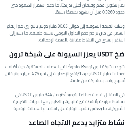
تميز بتكوين قمم وقيعان أعلى تدريجيًا، ما دعم استمرار الصعود حتى
حدود 0.3260 قبل أن يشهد تصحيحًا بسيطًا.
وصلت القيمة السوقية إلى حوالي 30.85 مليار دولار، بالتوازي مع ارتفاع
السعر، في حين تراجع حجم التداول اليومي بنسبة طفيفة، ما يشير إلى
استقرار نسبي في النشاط مقارنة بالقيمة الإجمالية.
ضخ USDT يعزز السيولة على شبكة ترون
شهدت شبكة ترون توسعًا ملحوظًا في العملات المستقرة، حيث أضافت
Tether مليار USDT جديد، لترتفع الإصدارات إلى نحو 4.75 مليار دولار خلال
أسبوع واحد، بمشاركة من
Circle
.
في المقابل، قامت Tether بتجميد أكثر من 344 مليون USDT في
محافظ مرتبطة بأنشطة غير قانونية، بالتعاون مع الجهات التنظيمية
الأمريكية، ما يعكس تشديد الرقابة على استخدام العملات الرقمية.
نشاط متزايد يدعم الاتجاه الصاعد