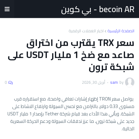
becoin AR - بي كوين
الصفحة الرئيسية
اخبار العملات الرقمية
سعر TRX يقترب من اختراق
صاعد مع ضخ 1 مليار USDT على
شبكة ترون
by
sam
-
أبريل 30, 2026
0
يواصل سعر
TRON
إظهار إشارات تعافي واضحة، مع استقراره قرب
مستوى 0.33 دولار، بالتزامن مع تحسن السيولة وارتفاع النشاط على
الشبكة. ويأتي هذا الأداء بعد قيام شركة
Tether
بإصدار 1 مليار USDT
جديد على شبكة ترون، ما عزز تدفقات السيولة ودعم الحركة السعرية
الحالية.