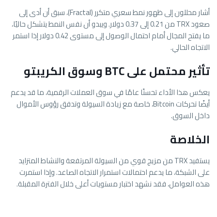
أشار محللون إلى ظهور نمط سعري متكرر (Fractal)، سبق أن أدى إلى
صعود TRX من 0.21 إلى 0.37 دولار. ويبدو أن نفس النمط يتشكل حاليًا،
ما يفتح المجال أمام احتمال الوصول إلى مستوى 0.42 دولار إذا استمر
الاتجاه الحالي.
تأثير محتمل على BTC وسوق الكريبتو
يعكس هذا الأداء تحسنًا عامًا في سوق العملات الرقمية، ما قد يدعم
أيضًا تحركات
Bitcoin
، خاصة مع زيادة السيولة وتدفق رؤوس الأموال
داخل السوق.
الخلاصة
يستفيد TRX من مزيج قوي من السيولة المرتفعة والنشاط المتزايد
على الشبكة، ما يدعم احتمالات استمرار الاتجاه الصاعد. وإذا استمرت
هذه العوامل، فقد نشهد اختبار مستويات أعلى خلال الفترة المقبلة.